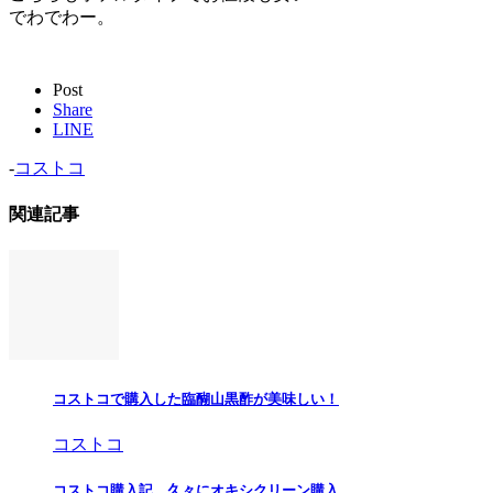
でわでわー。
Post
Share
LINE
-
コストコ
関連記事
コストコで購入した臨醐山黒酢が美味しい！
コストコ
コストコ購入記 久々にオキシクリーン購入