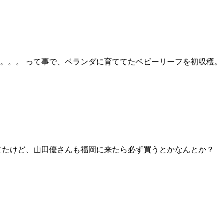
。。。 って事で、ベランダに育ててたベビーリーフを初収穫。
てたけど、山田優さんも福岡に来たら必ず買うとかなんとか？ 