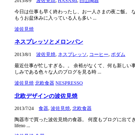
2013/8/9
波佐見焼
,
HASAMI
,
白山陶器
今日は仕事も早く終わったし、お一人さまの夜ご飯。 
もうお盆休みに入っている人も多い ...
波佐見焼
ネスプレッソとメロンパン
2013/8/1
波佐見焼
,
ネスプレッソ
,
コーヒー
,
ポダム
最近仕事が忙しすぎる。。 余裕がなくて、何も新しい
しみである色々な人のブログを見る時 ...
波佐見焼
北欧食器
NESPRESSO
北欧デザインの波佐見焼
2013/7/24
食器
,
波佐見焼
,
北欧食器
陶器市で買った波佐見焼の食器。 何度もブログに出てきて
lifeno ...