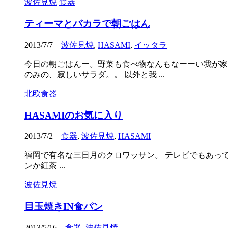
波佐見焼
食器
ティーマとバカラで朝ごはん
2013/7/7
波佐見焼
,
HASAMI
,
イッタラ
今日の朝ごはんー。野菜も食べ物なんもなーーい我が家
のみの、寂しいサラダ。。 以外と我 ...
北欧食器
HASAMIのお気に入り
2013/7/2
食器
,
波佐見焼
,
HASAMI
福岡で有名な三日月のクロワッサン。 テレビでもあっ
ンか紅茶 ...
波佐見焼
目玉焼きIN食パン
2013/5/16
食器
,
波佐見焼