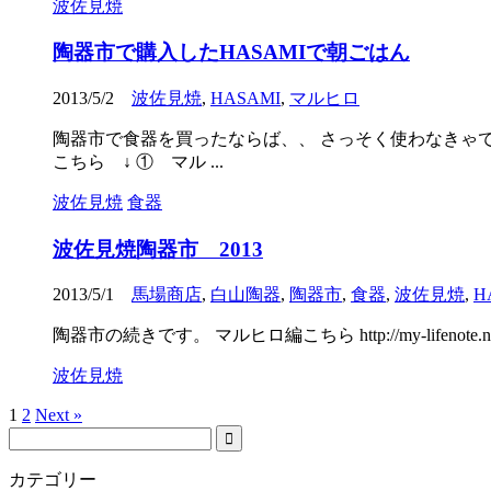
波佐見焼
陶器市で購入したHASAMIで朝ごはん
2013/5/2
波佐見焼
,
HASAMI
,
マルヒロ
陶器市で食器を買ったならば、、 さっそく使わなきゃ
こちら ↓ ① マル ...
波佐見焼
食器
波佐見焼陶器市 2013
2013/5/1
馬場商店
,
白山陶器
,
陶器市
,
食器
,
波佐見焼
,
H
陶器市の続きです。 マルヒロ編こちら http://my-lifenote.net/table
波佐見焼
1
2
Next »
カテゴリー