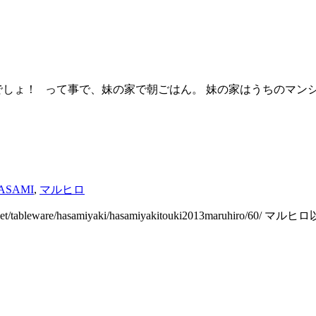
でしょ！ って事で、妹の家で朝ごはん。 妹の家はうちのマン
ASAMI
,
マルヒロ
ware/hasamiyaki/hasamiyakitouki2013maruhiro/60/ マルヒロ以 