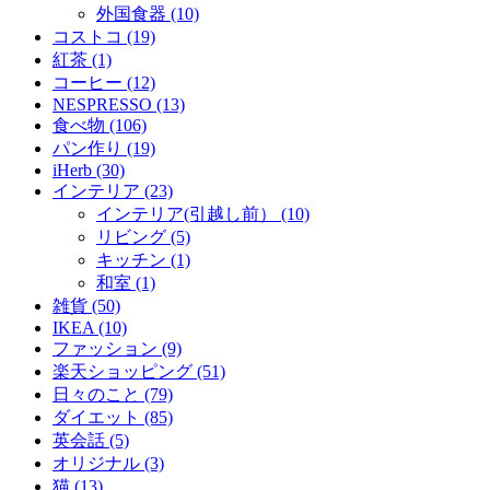
外国食器 (10)
コストコ (19)
紅茶 (1)
コーヒー (12)
NESPRESSO (13)
食べ物 (106)
パン作り (19)
iHerb (30)
インテリア (23)
インテリア(引越し前） (10)
リビング (5)
キッチン (1)
和室 (1)
雑貨 (50)
IKEA (10)
ファッション (9)
楽天ショッピング (51)
日々のこと (79)
ダイエット (85)
英会話 (5)
オリジナル (3)
猫 (13)