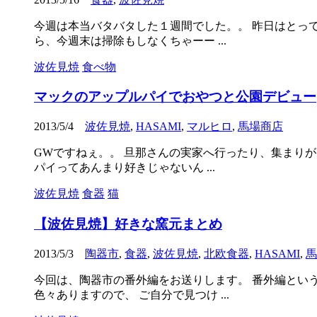
今週は本当バタバタした１週間でした。。 昨日はとって
ら、今週末は掃除もしなくちゃーー ...
波佐見焼
食べ物
マックのアップルパイでおやつと公園デビュー
2013/5/4
波佐見焼
,
HASAMI
,
マルヒロ
,
馬場商店
GWですねぇ。。 旦那さんの実家へ行ったり、集まりが
パイってあんまり好きじゃないん ...
波佐見焼
食器
猫
【波佐見焼】好きな窯元まとめ
2013/5/3
陶器市
,
食器
,
波佐見焼
,
北欧食器
,
HASAMI
,
馬
今回は、陶器市の番外編をお送りします。 番外編という
色々ありますので、 ご自分で見つけ ...