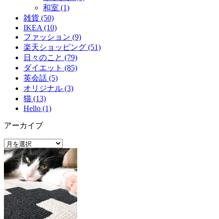
和室 (1)
雑貨 (50)
IKEA (10)
ファッション (9)
楽天ショッピング (51)
日々のこと (79)
ダイエット (85)
英会話 (5)
オリジナル (3)
猫 (13)
Hello (1)
アーカイブ
ア
ー
カ
イ
ブ