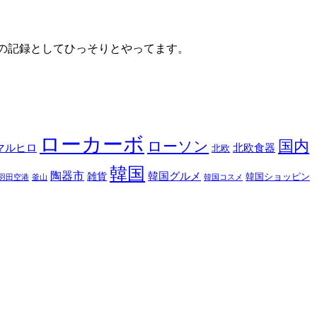
自分の記録としてひっそりとやってます。
ローカーボ
国内
ローソン
マルヒロ
北欧食器
北欧
韓国
陶器市
韓国グルメ
雑貨
韓国ショッピン
羽田空港
釜山
韓国コスメ