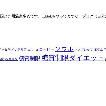
国と九州温泉多めです。ticktokもやってますが、ブログは
ソウル
コーヒー
イッタラ
インテリア
ネスプレッソ
ポダム
コストコ
糖質制限ダイエット
糖質制限
福岡観光
岡市