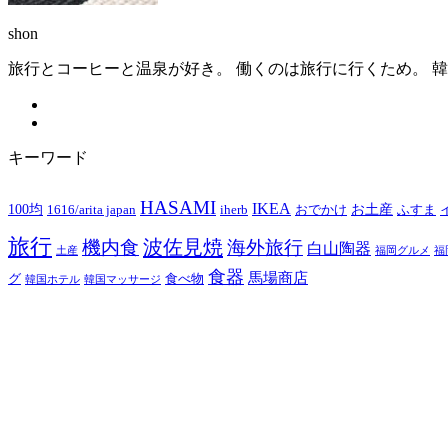
shon
旅行とコーヒーと温泉が好き。 働くのは旅行に行くため。 韓
キーワード
HASAMI
IKEA
100均
お土産
1616/arita japan
iherb
おでかけ
ふすま
旅行
波佐見焼
機内食
海外旅行
白山陶器
土産
福岡グルメ
福
食器
馬場商店
グ
食べ物
韓国ホテル
韓国マッサージ