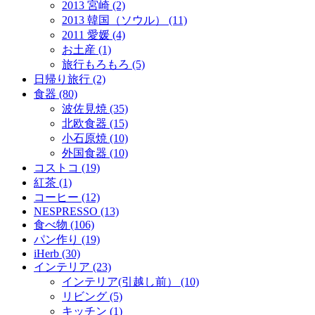
2013 宮崎 (2)
2013 韓国（ソウル） (11)
2011 愛媛 (4)
お土産 (1)
旅行もろもろ (5)
日帰り旅行 (2)
食器 (80)
波佐見焼 (35)
北欧食器 (15)
小石原焼 (10)
外国食器 (10)
コストコ (19)
紅茶 (1)
コーヒー (12)
NESPRESSO (13)
食べ物 (106)
パン作り (19)
iHerb (30)
インテリア (23)
インテリア(引越し前） (10)
リビング (5)
キッチン (1)