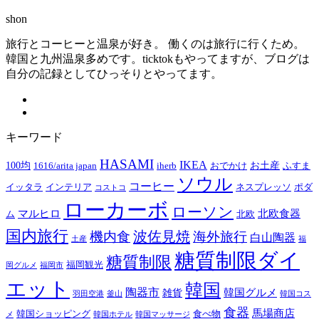
shon
旅行とコーヒーと温泉が好き。 働くのは旅行に行くため。
韓国と九州温泉多めです。ticktokもやってますが、ブログは
自分の記録としてひっそりとやってます。
キーワード
HASAMI
IKEA
100均
お土産
1616/arita japan
iherb
おでかけ
ふすま
ソウル
コーヒー
イッタラ
インテリア
ネスプレッソ
ポダ
コストコ
ローカーボ
ローソン
マルヒロ
北欧食器
ム
北欧
国内旅行
波佐見焼
機内食
海外旅行
白山陶器
土産
福
糖質制限ダイ
糖質制限
福岡観光
岡グルメ
福岡市
エット
韓国
陶器市
韓国グルメ
雑貨
羽田空港
釜山
韓国コス
食器
馬場商店
韓国ショッピング
食べ物
メ
韓国ホテル
韓国マッサージ