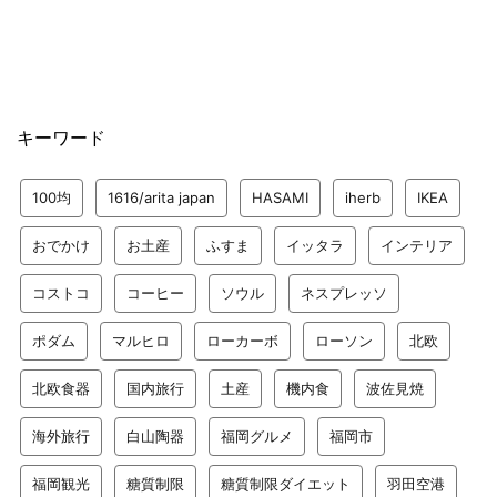
キーワード
100均
1616/arita japan
HASAMI
iherb
IKEA
おでかけ
お土産
ふすま
イッタラ
インテリア
コストコ
コーヒー
ソウル
ネスプレッソ
ポダム
マルヒロ
ローカーボ
ローソン
北欧
北欧食器
国内旅行
土産
機内食
波佐見焼
海外旅行
白山陶器
福岡グルメ
福岡市
福岡観光
糖質制限
糖質制限ダイエット
羽田空港