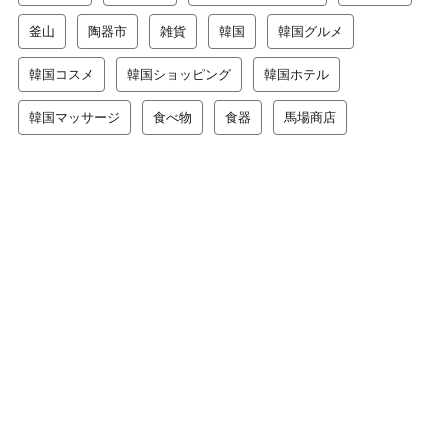
釜山
陶器市
雑貨
韓国
韓国グルメ
韓国コスメ
韓国ショッピング
韓国ホテル
韓国マッサージ
食べ物
食器
馬場商店