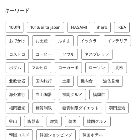
キーワード
100均
1616/arita japan
HASAMI
iherb
IKEA
おでかけ
お土産
ふすま
イッタラ
インテリア
コストコ
コーヒー
ソウル
ネスプレッソ
ポダム
マルヒロ
ローカーボ
ローソン
北欧
北欧食器
国内旅行
土産
機内食
波佐見焼
海外旅行
白山陶器
福岡グルメ
福岡市
福岡観光
糖質制限
糖質制限ダイエット
羽田空港
釜山
陶器市
雑貨
韓国
韓国グルメ
韓国コスメ
韓国ショッピング
韓国ホテル