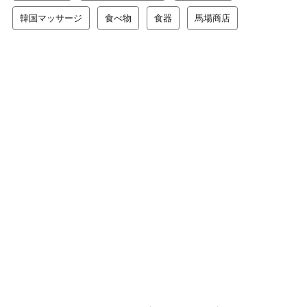
韓国マッサージ
食べ物
食器
馬場商店