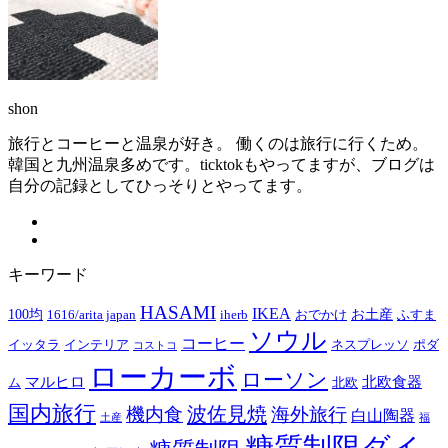
ブ
shon
旅行とコーヒーと温泉が好き。 働くのは旅行に行くため。
韓国と九州温泉多めです。ticktokもやってますが、ブログは
自分の記録としてひっそりとやってます。
キーワード
HASAMI
IKEA
100均
お土産
1616/arita japan
iherb
おでかけ
ふすま
ソウル
コーヒー
イッタラ
インテリア
ネスプレッソ
ポダ
コストコ
ローカーボ
ローソン
マルヒロ
北欧食器
ム
北欧
国内旅行
波佐見焼
機内食
海外旅行
白山陶器
土産
福