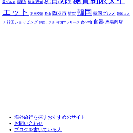
糖質制限ダイ
糖質制限
福岡観光
岡グルメ
福岡市
エット
韓国
陶器市
韓国グルメ
雑貨
羽田空港
釜山
韓国コス
食器
馬場商店
韓国ショッピング
食べ物
メ
韓国ホテル
韓国マッサージ
海外旅行を探すおすすめのサイト
お問い合わせ
ブログを書いている人