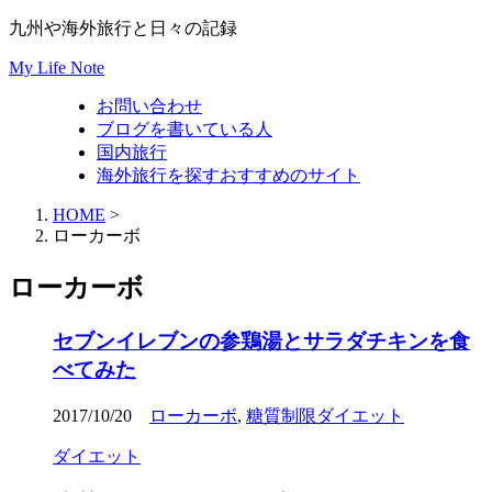
九州や海外旅行と日々の記録
My Life Note
お問い合わせ
ブログを書いている人
国内旅行
海外旅行を探すおすすめのサイト
HOME
>
ローカーボ
ローカーボ
セブンイレブンの参鶏湯とサラダチキンを食
べてみた
2017/10/20
ローカーボ
,
糖質制限ダイエット
ダイエット