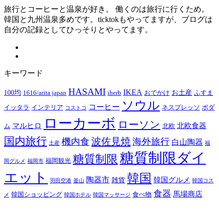
旅行とコーヒーと温泉が好き。 働くのは旅行に行くため。
韓国と九州温泉多めです。ticktokもやってますが、ブログは
自分の記録としてひっそりとやってます。
キーワード
HASAMI
IKEA
100均
お土産
1616/arita japan
iherb
おでかけ
ふすま
ソウル
コーヒー
イッタラ
インテリア
ネスプレッソ
ポダ
コストコ
ローカーボ
ローソン
マルヒロ
北欧食器
ム
北欧
国内旅行
波佐見焼
機内食
海外旅行
白山陶器
土産
福
糖質制限ダイ
糖質制限
福岡観光
岡グルメ
福岡市
エット
韓国
陶器市
韓国グルメ
雑貨
羽田空港
釜山
韓国コス
食器
馬場商店
韓国ショッピング
食べ物
メ
韓国ホテル
韓国マッサージ