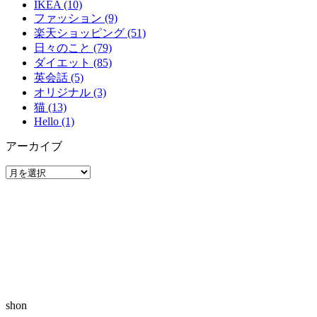
IKEA (10)
ファッション (9)
楽天ショッピング (51)
日々のこと (79)
ダイエット (85)
英会話 (5)
オリジナル (3)
猫 (13)
Hello (1)
アーカイブ
ア
ー
カ
イ
ブ
shon