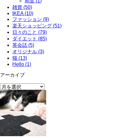
和室 (1)
雑貨 (50)
IKEA (10)
ファッション (9)
楽天ショッピング (51)
日々のこと (79)
ダイエット (85)
英会話 (5)
オリジナル (3)
猫 (13)
Hello (1)
アーカイブ
ア
ー
カ
イ
ブ