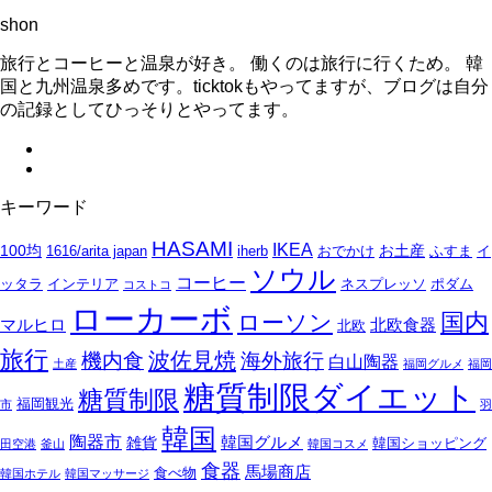
shon
旅行とコーヒーと温泉が好き。 働くのは旅行に行くため。 韓
国と九州温泉多めです。ticktokもやってますが、ブログは自分
の記録としてひっそりとやってます。
キーワード
HASAMI
IKEA
100均
お土産
1616/arita japan
iherb
おでかけ
ふすま
イ
ソウル
コーヒー
ッタラ
インテリア
ネスプレッソ
ポダム
コストコ
ローカーボ
国内
ローソン
マルヒロ
北欧食器
北欧
旅行
波佐見焼
機内食
海外旅行
白山陶器
土産
福岡グルメ
福岡
糖質制限ダイエット
糖質制限
福岡観光
市
羽
韓国
陶器市
韓国グルメ
雑貨
韓国ショッピング
田空港
釜山
韓国コスメ
食器
馬場商店
食べ物
韓国ホテル
韓国マッサージ