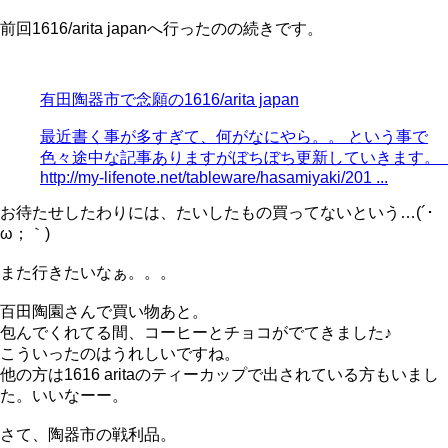
前回1616/arita japanへ行ったのの続きです。
有田陶器市で念願の1616/arita japan
最近書く事が多すぎて、何がなにやら。。 という事で
色々途中な記事ありますがぼちぼち更新していきます。
http://my-lifenote.net/tableware/hasamiyaki/201 ...
お待たせしたわりには、たいしたもの買ってないという…(´･
ω；｀)
また行きたいなぁ。。。
百田陶園さんで買い物あと。
包んでくれてる間、コーヒーとチョコがでてきました♪
こういったのはうれしいですね。
他の方は1616 aritaのティーカップで出されている方もいまし
た。いいなーー。
さて、陶器市の戦利品。