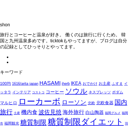
shon
旅行とコーヒーと温泉が好き。 働くのは旅行に行くため。 韓
国と九州温泉多めです。ticktokもやってますが、ブログは自分
の記録としてひっそりとやってます。
キーワード
HASAMI
IKEA
100均
お土産
1616/arita japan
iherb
おでかけ
ふすま
イ
ソウル
コーヒー
ッタラ
インテリア
ネスプレッソ
ポダム
コストコ
ローカーボ
国内
ローソン
マルヒロ
北欧食器
北欧
旅行
波佐見焼
機内食
海外旅行
白山陶器
土産
福岡グルメ
福岡
糖質制限ダイエット
糖質制限
福岡観光
市
羽