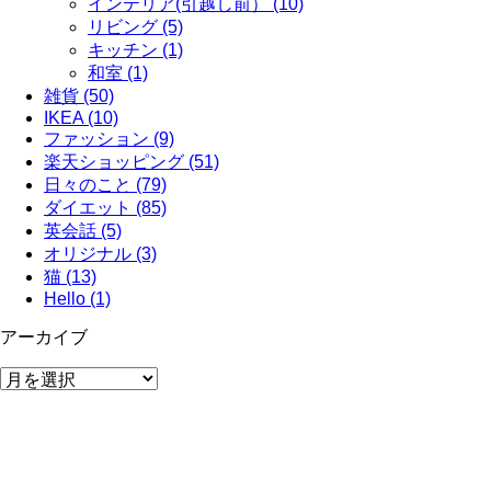
インテリア(引越し前） (10)
リビング (5)
キッチン (1)
和室 (1)
雑貨 (50)
IKEA (10)
ファッション (9)
楽天ショッピング (51)
日々のこと (79)
ダイエット (85)
英会話 (5)
オリジナル (3)
猫 (13)
Hello (1)
アーカイブ
ア
ー
カ
イ
ブ