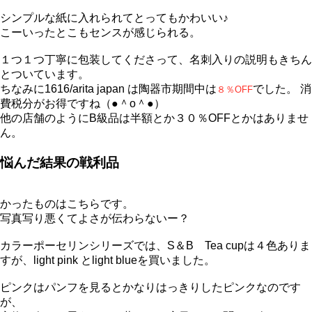
シンプルな紙に入れられてとってもかわいい♪
こーいったとこもセンスが感じられる。
１つ１つ丁寧に包装してくださって、名刺入りの説明もきちん
とついています。
ちなみに1616/arita japan は陶器市期間中は
でした。 消
８％OFF
費税分がお得ですね（●＾o＾●）
他の店舗のようにB級品は半額とか３０％OFFとかはありませ
ん。
悩んだ結果の戦利品
かったものはこちらです。
写真写り悪くてよさが伝わらないー？
カラーポーセリンシリーズでは、S＆B Tea cupは４色ありま
すが、light pink とlight blueを買いました。
ピンクはパンフを見るとかなりはっきりしたピンクなのです
が、