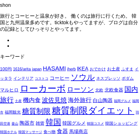
shon
旅行とコーヒーと温泉が好き。 働くのは旅行に行くため。 韓
国と九州温泉多めです。ticktokもやってますが、ブログは自分
の記録としてひっそりとやってます。
キーワード
HASAMI
IKEA
100均
お土産
1616/arita japan
iherb
おでかけ
ふすま
イ
ソウル
コーヒー
ッタラ
インテリア
ネスプレッソ
ポダム
コストコ
ローカーボ
国内
ローソン
マルヒロ
北欧食器
北欧
旅行
波佐見焼
機内食
海外旅行
白山陶器
土産
福岡グルメ
福岡
糖質制限ダイエット
糖質制限
福岡観光
市
羽
韓国
陶器市
韓国グルメ
雑貨
韓国ショッピング
田空港
釜山
韓国コスメ
食器
馬場商店
食べ物
韓国ホテル
韓国マッサージ