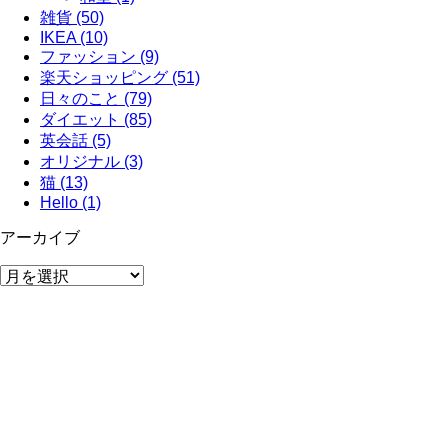
雑貨 (50)
IKEA (10)
ファッション (9)
楽天ショッピング (51)
日々のこと (79)
ダイエット (85)
英会話 (5)
オリジナル (3)
猫 (13)
Hello (1)
アーカイブ
ア
ー
カ
イ
ブ