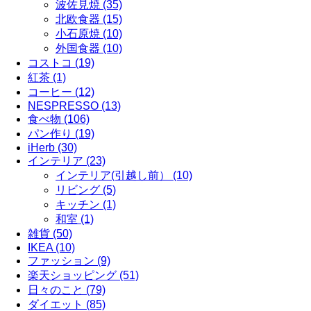
波佐見焼 (35)
北欧食器 (15)
小石原焼 (10)
外国食器 (10)
コストコ (19)
紅茶 (1)
コーヒー (12)
NESPRESSO (13)
食べ物 (106)
パン作り (19)
iHerb (30)
インテリア (23)
インテリア(引越し前） (10)
リビング (5)
キッチン (1)
和室 (1)
雑貨 (50)
IKEA (10)
ファッション (9)
楽天ショッピング (51)
日々のこと (79)
ダイエット (85)