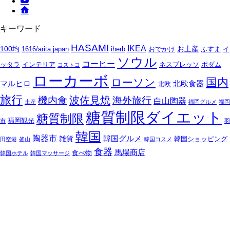
キーワード
HASAMI
IKEA
100均
お土産
1616/arita japan
iherb
おでかけ
ふすま
イ
ソウル
コーヒー
ッタラ
インテリア
ネスプレッソ
ポダム
コストコ
ローカーボ
国内
ローソン
マルヒロ
北欧食器
北欧
旅行
波佐見焼
機内食
海外旅行
白山陶器
土産
福岡グルメ
福岡
糖質制限ダイエット
糖質制限
福岡観光
市
羽
韓国
陶器市
韓国グルメ
雑貨
韓国ショッピング
田空港
釜山
韓国コスメ
食器
馬場商店
食べ物
韓国ホテル
韓国マッサージ